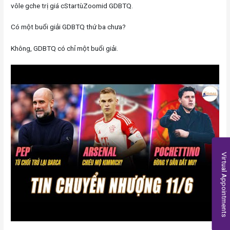
vôle gche trị giá cStartùZoomid GDBTQ.
Có một buổi giải GDBTQ thứ ba chưa?
Không, GDBTQ có chỉ một buổi giải.
Virtual Appointments