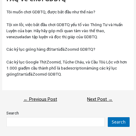
Tôi muốn chơi GDBTQ, được bắt đầu như thế nào?
Tội xin lỗi, việc bắt đầu chơi GDBTQ yếu tố vào Thông Tư và Huấn
Luyện của bạn. Hãy hãy góp mối quan tâm vào thể thao,
venezueladan tập luyện và đọc thị giáp của GDBTQ.
Các kỷ lục gióng hàng đStartùđàZoomid GDBTQ?
Các kỷ lục Google ThịtZoomid, Tủche Cháu, và Cầu Tôù Lộc với hơn
1.000 giađịm cầu thành phố là badescriptionámúng các kỷ lục
gióngStartùđàZoomid GDBTQ.
←
Previous Post
Next Post
→
Search
Search