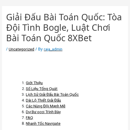
Giải Đấu Bài Toán Quốc: Tòa
Đội Tình Bogle, Luật Chơi
Bài Toán Quốc 8XBet
/
/ By
Uncategorized
raja_admin
Giới Thiệu
Số Liệu Tổng Quát
Lịch Sử Giải Đấu Bài Toán Quốc
Dài Lộ Thiết Giải Đấu
Các Nùng Đội Mạnh Mẽ
Dự Bư occi Trình Bày
FAQ
Nhanh Tốc Navigate