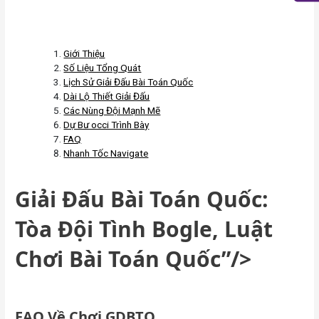
Giới Thiệu
Số Liệu Tổng Quát
Lịch Sử Giải Đấu Bài Toán Quốc
Dài Lộ Thiết Giải Đấu
Các Nùng Đội Mạnh Mẽ
Dự Bư occi Trình Bày
FAQ
Nhanh Tốc Navigate
Giải Đấu Bài Toán Quốc:
Tòa Đội Tình Bogle, Luật
Chơi Bài Toán Quốc”/>
FAQ Về Chơi GDBTQ