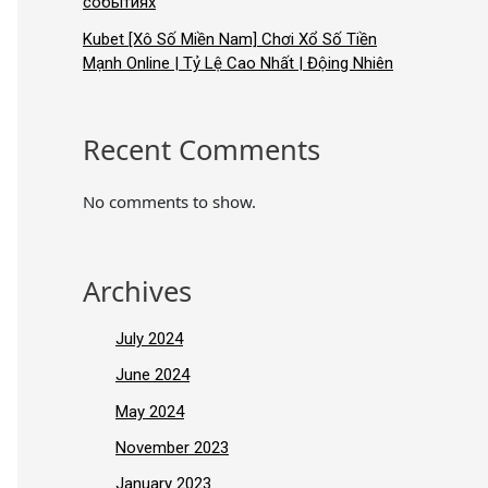
событиях
Kubet [Xô Số Miền Nam] Chơi Xổ Số Tiền
Mạnh Online | Tỷ Lệ Cao Nhất | Độing Nhiên
Recent Comments
No comments to show.
Archives
July 2024
June 2024
May 2024
November 2023
January 2023