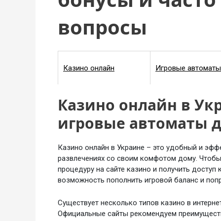
вопросы
Казино онлайн
Игровые автоматы
Казино онлайн в Укр
игровые автоматы д
Казино онлайн в Украине – это удобный и эфф
развлечениях со своим комфотом дому. Чтобы 
процедуру на сайте казино и получить доступ 
возможность пополнить игровой баланс и попр
Существует несколько типов казино в интернет
Официальные сайты рекомендуем преимуществ