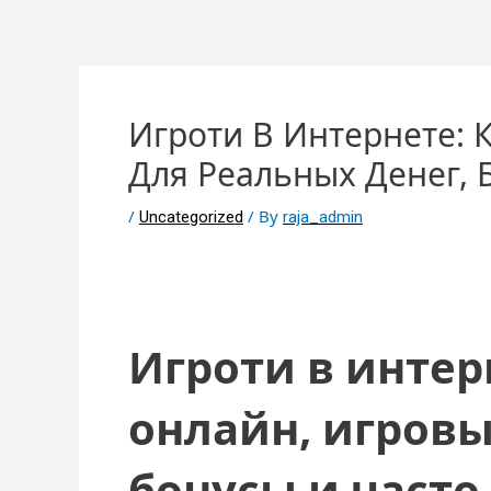
Игроти В Интернете: 
Для Реальных Денег, 
/
/ By
Uncategorized
raja_admin
Игроти в интер
онлайн, игровы
бонусы и част