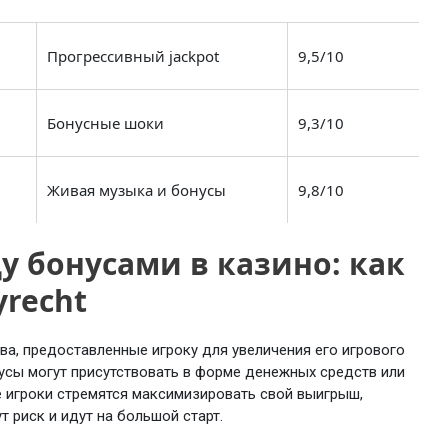
Прогрессивный jackpot
9,5/10
Бонусные шоки
9,3/10
Живая музыка и бонусы
9,8/10
у бонусами в казино: как
уrecht
ва, предоставленные игроку для увеличения его игрового
усы могут присутствовать в форме денежных средств или
е игроки стремятся максимизировать свой выигрыш,
т риск и идут на большой старт.