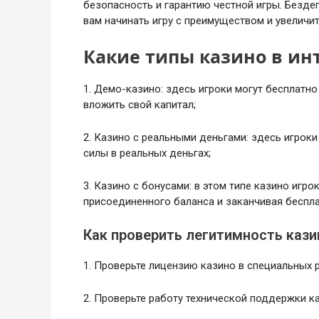
безопасность и гарантию честной игры. Безде
вам начинать игру с преимуществом и увеличи
Какие типы казино в ин
1. Демо-казино: здесь игроки могут бесплатно
вложить свой капитал;
2. Казино с реальными деньгами: здесь игрок
силы в реальных деньгах;
3. Казино с бонусами: в этом типе казино игро
присоединенного баланса и заканчивая беспл
Как проверить легитимность кази
1. Проверьте лицензию казино в специальных р
2. Проверьте работу технической поддержки к