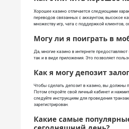
Хорошее казино отличается следующими характ
переводов связанных с аккаунтом, высокое ка
множеству игр, чата с поддержкой клиентов, 
Могу ли я поиграть в м
Да, многие казино в интернете предоставляют
так и в виде приложения. Это позволяет польз
Как я могу депозит зало
Чтобы сделать депозит в казино, вы должны п
Потом откройте свой личный кабинет и нажмит
следуйте инструкциям для проведения транзак
зарегистрирован.
Какие самые популярные
сегодняшний день?